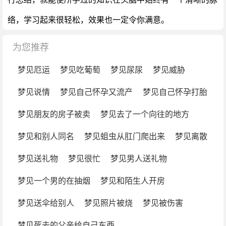
络，学习起来很轻松，效果也一定令你满意。
为您推荐
梦见厄运
梦见吃葡萄
梦见尿尿
梦见威胁
梦见说情
梦见自己怀孕又流产
梦见自己怀孕打胎
梦见朋友的房子被卖
梦见去了一个向往的地方
梦见和别人同名
梦见蛆虫从肛门爬出来
梦见离散
梦见送礼物
梦见很忙
梦见男人送礼物
梦见一个男的在抽烟
梦见和陌生人开房
梦见送伞给别人
梦见照片被烧
梦见被伤害
梦见死去的父亲给自己东西