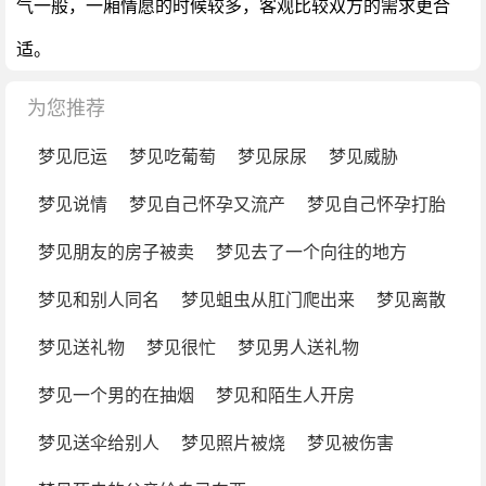
气一般，一厢情愿的时候较多，客观比较双方的需求更合
适。
为您推荐
梦见厄运
梦见吃葡萄
梦见尿尿
梦见威胁
梦见说情
梦见自己怀孕又流产
梦见自己怀孕打胎
梦见朋友的房子被卖
梦见去了一个向往的地方
梦见和别人同名
梦见蛆虫从肛门爬出来
梦见离散
梦见送礼物
梦见很忙
梦见男人送礼物
梦见一个男的在抽烟
梦见和陌生人开房
梦见送伞给别人
梦见照片被烧
梦见被伤害