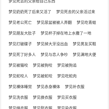
梦见死去的父亲给自己东西
梦见奶奶死了后来又活了
梦见死去的父亲活过来
梦见老公死亡
梦见尿盆被被人弄翻
梦见吃青蛙
梦见朋友大肚子
梦见杯子掉在地上水撒了一地
梦见打破碟子
梦见掉大牙没出血
梦见男友买鞋
梦见死了好多人
梦见与恋人争吵
梦见满地大便
梦见被猫咬
梦见被狗咬
梦见被狗追
梦见蛇咬人
梦见被蛇咬
梦见吃蛇肉
梦见裸体睡觉
梦见赤身裸体
梦见补衣服
梦见洗衣服
梦见换衣服
梦见买衣服
梦见缝衣服
梦见熨衣服
梦见染衣服