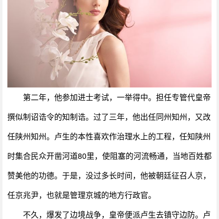
第二年，他参加进士考试，一举得中。担任专管代皇帝
撰似制诏诰令的知制诰。过了三年，他出任同州知州，又改
任陕州知州。卢生的本性喜欢作治理水上的工程，任知陕州
时集合民众开凿河道80里，使阻塞的河流畅通，当地百姓都
赞美他的功德。于是，没过多长时间，他被朝廷征召人京，
任京兆尹，也就是管理京城的地方行政官。
不久，爆发了边境战争，皇帝便派卢生去镇守边防。卢