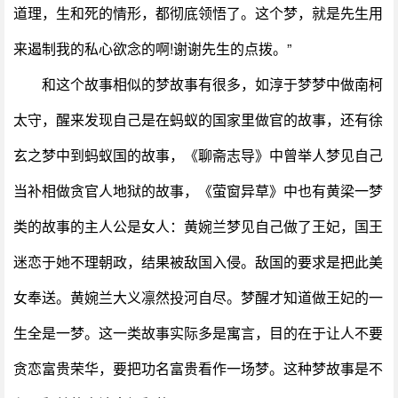
道理，生和死的情形，都彻底领悟了。这个梦，就是先生用
来遏制我的私心欲念的啊!谢谢先生的点拨。”
和这个故事相似的梦故事有很多，如淳于梦梦中做南柯
太守，醒来发现自己是在蚂蚁的国家里做官的故事，还有徐
玄之梦中到蚂蚁国的故事，《聊斋志导》中曾举人梦见自己
当补相做贪官人地狱的故事，《萤窗异草》中也有黄梁一梦
类的故事的主人公是女人：黄婉兰梦见自己做了王妃，国王
迷恋于她不理朝政，结果被敌国入侵。敌国的要求是把此美
女奉送。黄婉兰大义凛然投河自尽。梦醒才知道做王妃的一
生全是一梦。这一类故事实际多是寓言，目的在于让人不要
贪恋富贵荣华，要把功名富贵看作一场梦。这种梦故事是不