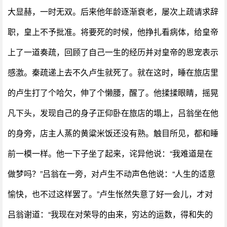
大显赫，一时无双。后来他年龄逐渐衰老，屡次上疏请求辞
职，皇上不予批准。将要死的时候，他挣扎看病体，给皇帝
上了一道奏疏，回顾了自己一生的经历并对皇帝的恩宠表示
感激。秦疏递上去不久卢生就死了。就在这时，睡在旅店里
的卢生打了个哈欠，伸了个懒腰，醒了。他揉揉眼睛，摇晃
凡下头，发现自己的身子正仰卧在旅店的塌上，吕翁坐在他
的身旁，店主人蒸的黄粱米饭还没有熟。触目所见，都和睡
前一模一样。他一下子坐了起来，诧异他说：“我难道是在
做梦吗？”吕翁在一旁，对卢生不动声色他说：“人生的适意
愉快，也不过这样罢了。”卢生怅然失意了好一会儿，才对
吕翁谢道：“我现在对荣导的由来，穷达的运数，得和失的