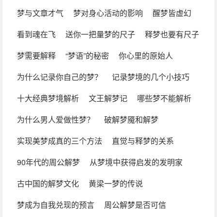
梦与文章才气
梦对身心活动的影响
醒梦皆虚幻
看到魂在飞
送你一把量梦的尺子
释梦也要有尺子
梦需要解释
“梦语”的秘密
你心里的原始人
为什么记录你自己的梦？
记录梦境的几个小技巧
十大经典梦境解析
文王解梦记
哪些梦不能解析
为什么男人爱做性梦？
破解梦魇和解梦
实现美梦成真的三个方法
直觉与释梦的关系
90年代的周公解梦
从梦境中获得启发的发明家
古中国的解梦文化
黄梁一梦的传说
梦成为自我兑现的预言
周公解梦是否可信