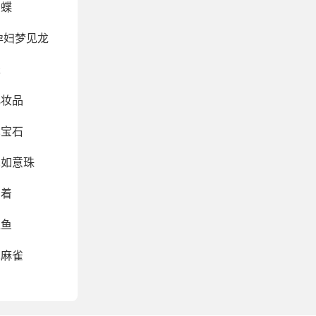
蝴蝶
孕妇梦见龙
米
化妆品
见宝石
见如意珠
穿着
捉鱼
见麻雀