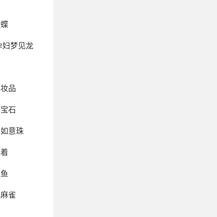
蝴蝶
孕妇梦见龙
米
化妆品
见宝石
见如意珠
穿着
捉鱼
见麻雀